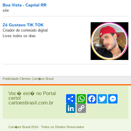
Boa Vista - Capital RR
site
Zé Gustavo TIK TOK
Criador de conteúdo digital
Lives todos os dias
Publicidade Clientes Cart�es Brasil
Voc� est� no Portal
Share
WhatsApp
Facebook
Twitter
Messe
certo!
cartoesbrasil.com.br
LinkedIn
Copy
Link
Cart�es Brasil 2016 - Todos os Direitos Reservados