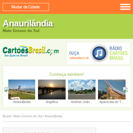
Anaurilândia
Mato Grosso do Sul
Conheça também!
Anaurilândia
Angélica
Antônio João...
Aparecida do T...
Brasil
/
Mato Grosso do Sul
/
Anaurilândia