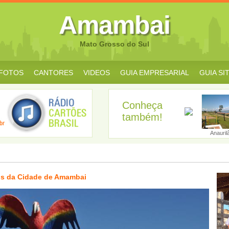
Amambai
Mato Grosso do Sul
FOTOS
CANTORES
VIDEOS
GUIA EMPRESARIAL
GUIA SI
Conheça
também!
Água Clara
Alcinópolis
Amambai
Anastácio
Anauril
s da Cidade de Amambai