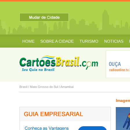
HOME
SOBRE A CIDADE
TURISMO
NOTICIAS
Antônio João...
Aparecida do T...
Aquidauana
Brasil
/
Mato Grosso do Sul
/
Amambai
Imagen