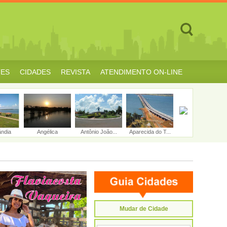
TES
CIDADES
REVISTA
ATENDIMENTO ON-LINE
ândia
Angélica
Antônio João...
Aparecida do T...
Aquidauana
Mudar de Cidade