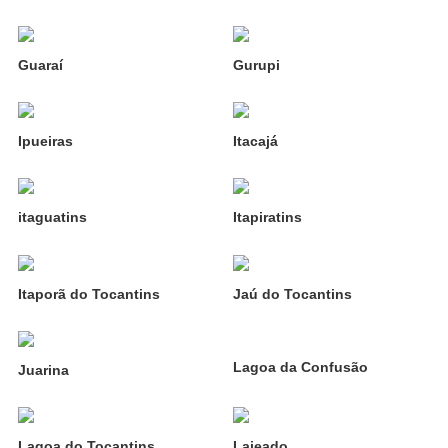
Guaraí
Gurupi
Ipueiras
Itacajá
itaguatins
Itapiratins
Itaporã do Tocantins
Jaú do Tocantins
Lagoa da Confusão
Juarina
Lagoa do Tocantins
Lajeado