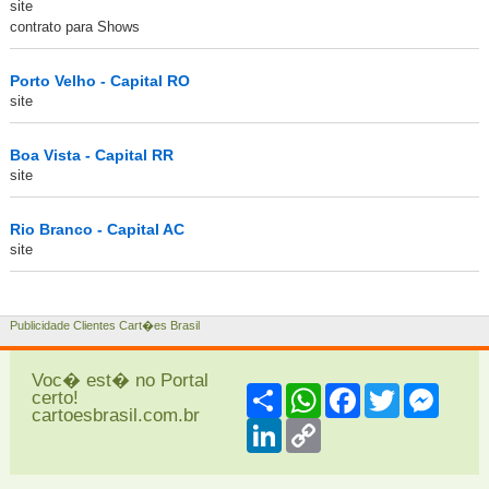
site
contrato para Shows
Porto Velho - Capital RO
site
Boa Vista - Capital RR
site
Rio Branco - Capital AC
site
Publicidade Clientes Cart�es Brasil
Voc� est� no Portal
Share
WhatsApp
Facebook
Twitter
Messe
certo!
cartoesbrasil.com.br
LinkedIn
Copy
Link