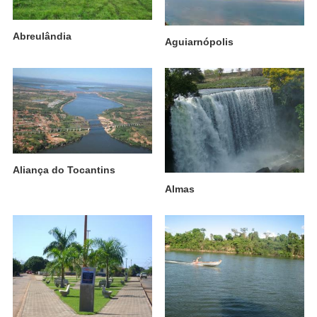
Abreulândia
Aguiarnópolis
Aliança do Tocantins
Almas