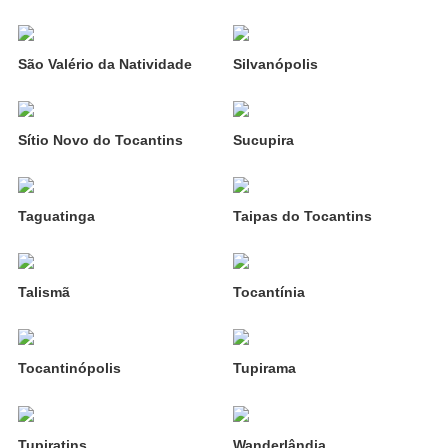
São Valério da Natividade
Silvanópolis
Sítio Novo do Tocantins
Sucupira
Taguatinga
Taipas do Tocantins
Talismã
Tocantínia
Tocantinópolis
Tupirama
Tupiratins
Wanderlândia