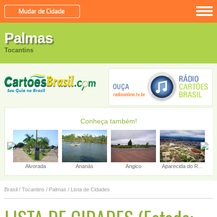
Palmas
Tocantins
Conheça também!
Alvorada
Ananás
Angico
Aparecida do R...
Brasil
/
Tocantins
/
Palmas
/ Lista de Cidades