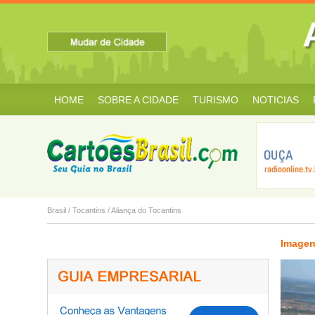
HOME
SOBRE A CIDADE
TURISMO
NOTICIAS
Angico
Aparecida do R...
Aragominas
Brasil
/
Tocantins
/
Aliança do Tocantins
Imagen