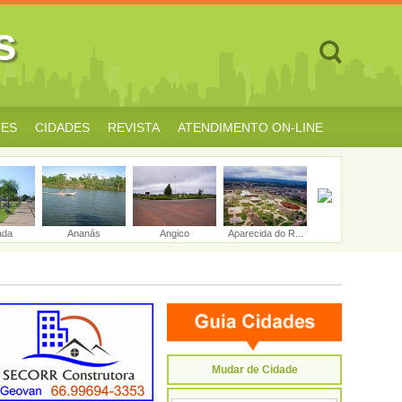
s
TES
CIDADES
REVISTA
ATENDIMENTO ON-LINE
ada
Ananás
Angico
Aparecida do R...
Aragominas
Mudar de Cidade