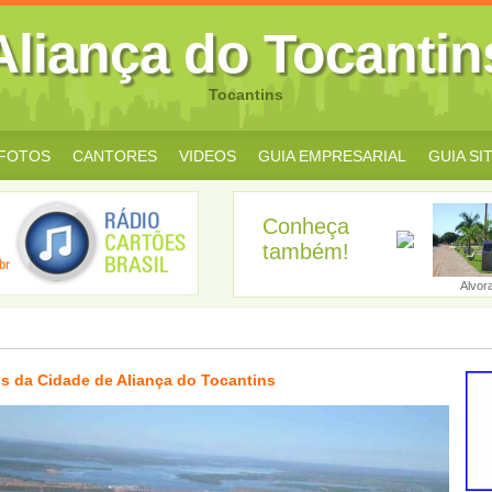
Aliança do Tocantin
Tocantins
FOTOS
CANTORES
VIDEOS
GUIA EMPRESARIAL
GUIA SI
Conheça
também!
Abreulândia
Aguiarnópolis...
Aliança do To...
Almas
Alvor
s da Cidade de Aliança do Tocantins