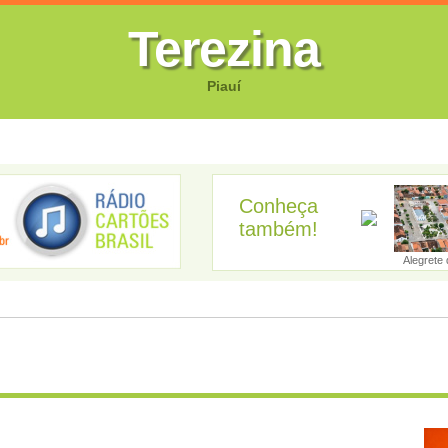
Terezina
Piauí
FOTOS
CANTORES
VIDEOS
GUIA EMPRESARIAL
GUIA SI
Conheça
também!
Acauã
Agricolândia
Água Branca
Alagoinha do P...
Alegrete d