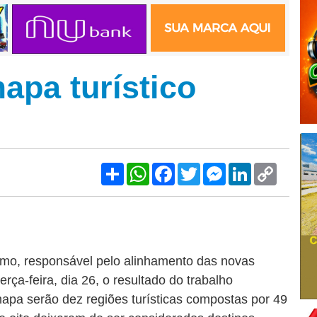
apa turístico
Share
WhatsApp
Facebook
Twitter
Messenger
LinkedIn
Copy
Link
smo, responsável pelo alinhamento das novas
erça-feira, dia 26, o resultado do trabalho
mapa serão dez regiões turísticas compostas por 49