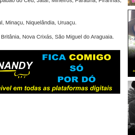
dão do Céu, Jataí, Mineiros, Paraúna, Piranhas,
, Minaçu, Niquelândia, Uruaçu.
Britânia, Nova Crixás, São Miguel do Araguaia.