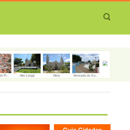
TES
CIDADES
REVISTA
ATENDIMENTO ON-LINE
o Pi...
Alto Longá
Altos
Alvorada do Gu...
Amarante