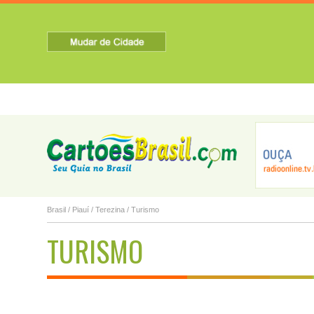
HOME
SOBRE A CIDADE
TURISMO
NOTICIAS
Altos
Alvorada do Gu...
Amarante
Brasil
/
Piauí
/
Terezina
/ Turismo
TURISMO