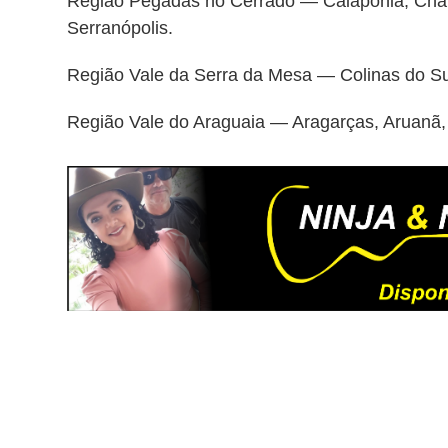
Região Pegadas no Cerrado — Caiapônia, Chapa
Serranópolis.
Região Vale da Serra da Mesa — Colinas do Sul
Região Vale do Araguaia — Aragarças, Aruanã, 