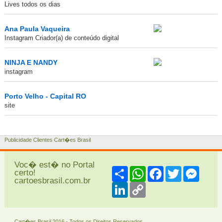
Lives todos os dias
Ana Paula Vaqueira
Instagram Criador(a) de conteúdo digital
NINJA E NANDY
instagram
Porto Velho - Capital RO
site
Publicidade Clientes Cart�es Brasil
Voc� est� no Portal
Share
WhatsApp
Facebook
Twitter
Messe
certo!
cartoesbrasil.com.br
LinkedIn
Copy
Link
Cart�es Brasil 2016 - Todos os Direitos Reservados