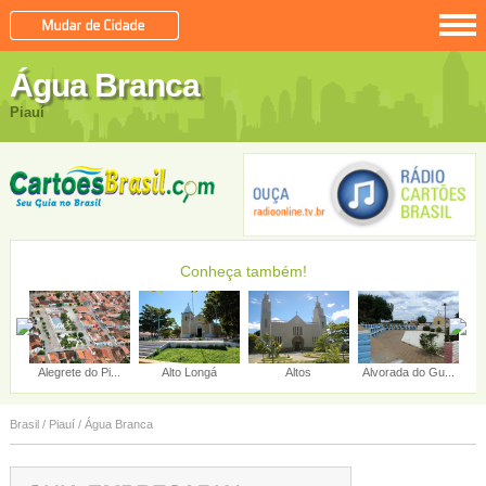
Água Branca
Piauí
Conheça também!
Alto Longá
Altos
Alvorada do Gu...
Amarante
Brasil
/
Piauí
/
Água Branca