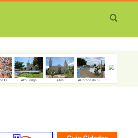
TES
CIDADES
REVISTA
ATENDIMENTO ON-LINE
o Pi...
Alto Longá
Altos
Alvorada do Gu...
Amarante