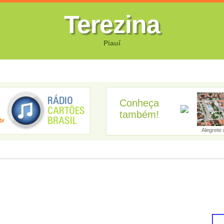
Terezina
Piauí
FOTOS
CANTORES
VIDEOS
GUIA EMPRESARIAL
GUIA SI
Conheça
também!
Acauã
Agricolândia
Água Branca
Alagoinha do P...
Alegrete d