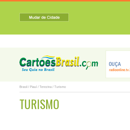
HOME
SOBRE A CIDADE
TURISMO
NOTICIAS
Altos
Alvorada do Gu...
Amarante
Brasil
/
Piauí
/
Terezina
/ Turismo
TURISMO