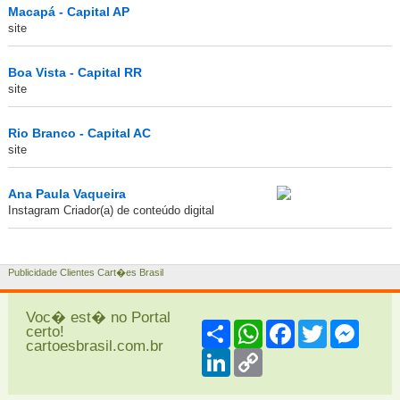
Macapá - Capital AP
site
Boa Vista - Capital RR
site
Rio Branco - Capital AC
site
Ana Paula Vaqueira
Instagram Criador(a) de conteúdo digital
Publicidade Clientes Cart�es Brasil
Voc� est� no Portal
Share
WhatsApp
Facebook
Twitter
Messe
certo!
cartoesbrasil.com.br
LinkedIn
Copy
Link