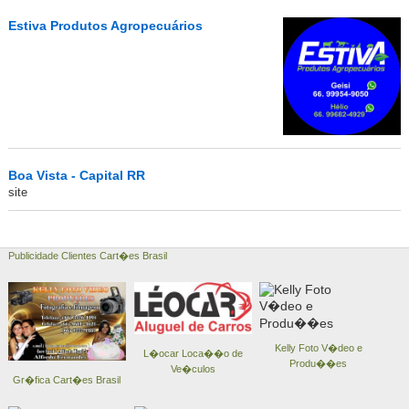
Estiva Produtos Agropecuários
Boa Vista - Capital RR
site
Publicidade Clientes Cart�es Brasil
Kelly Foto V�deo e
L�ocar Loca��o de
Produ��es
Ve�culos
Gr�fica Cart�es Brasil