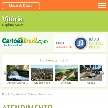
Vitória
Espírito Santo
Conheça também!
Alfredo Chaves...
Alto Rio Novo
Anchieta
Apiacá
Brasil
/
Espírito Santo
/
Vitória
/ Atendimento