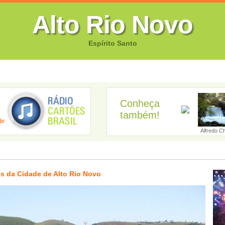
Alto Rio Novo
Espírito Santo
FOTOS
CANTORES
VIDEOS
GUIA EMPRESARIAL
GUIA SI
Conheça
também!
Afonso Cláudi...
Água Doce do ...
Águia Branca
Alegre
Alfredo Ch
s da Cidade de Alto Rio Novo