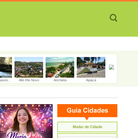
TES
CIDADES
REVISTA
ATENDIMENTO ON-LINE
aves...
Alto Rio Novo
Anchieta
Apiacá
Aracruz
Mudar de Cidade