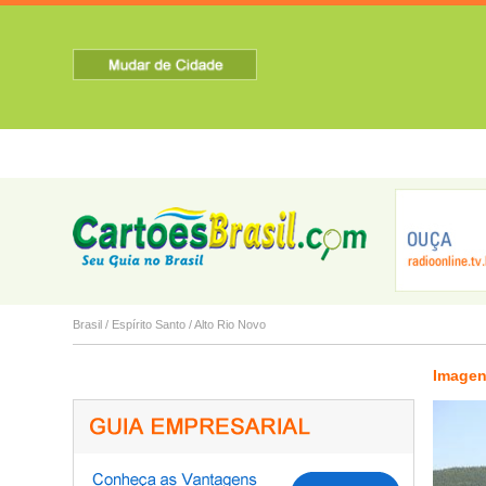
HOME
SOBRE A CIDADE
TURISMO
NOTICIAS
Anchieta
Apiacá
Aracruz
Brasil
/
Espírito Santo
/
Alto Rio Novo
Imagen