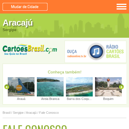
Aracajú
Sergipe
Conheça também!
Arauá
Areia Branca
Barra dos Coqu...
Boquim
Brej
Brasil
/
Sergipe
/
Aracajú
/ Fale Conosco