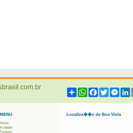
sbrasil.com.br
Share
WhatsApp
Facebook
Twitter
Messe
L
MENU
Localiza��o de Boa Vista
Home
A cidade
Turismo