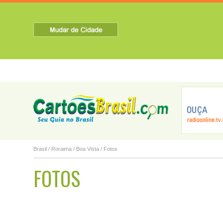
HOME
SOBRE A CIDADE
TURISMO
NOTICIAS
Caroebe
Iracema
Mucajaí
Brasil
/
Roraima
/
Boa Vista
/ Fotos
FOTOS