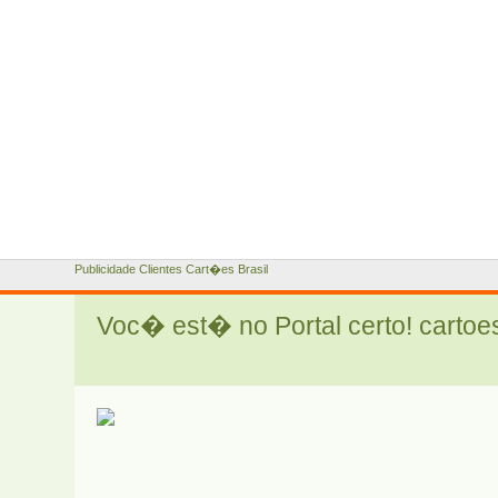
Publicidade Clientes Cart�es Brasil
Voc� est� no Portal certo! cartoe