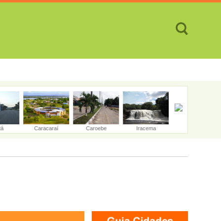
TES
CIDADES
REVISTA
ATENDIMENTO ON-LINE
tá
Caracaraí
Caroebe
Iracema
Mucajaí