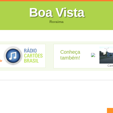
Boa Vista
Roraima
FOTOS
CANTORES
VIDEOS
GUIA EMPRESARIAL
GUIA SI
Conheça
também!
Alto Alegre
Amajari
Boa Vista
Bonfim
Can