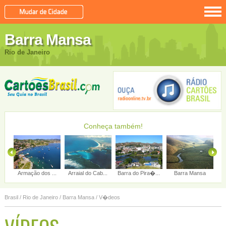
Barra Mansa
Rio de Janeiro
Conheça também!
ra Mansa
Belford Roxo
Angra dos Reis...
Aperibé
Brasil
/
Rio de Janeiro
/
Barra Mansa
/ V�deos