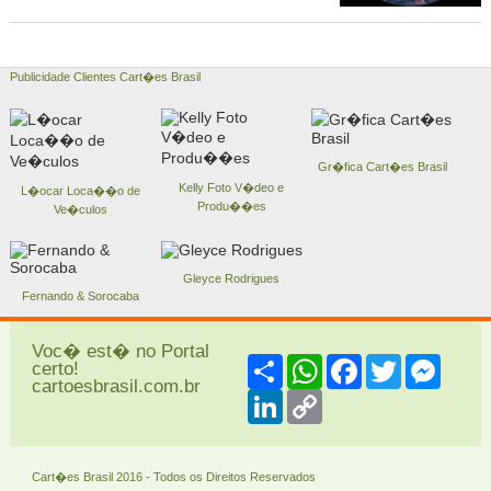
Publicidade Clientes Cart�es Brasil
Gr�fica Cart�es Brasil
Kelly Foto V�deo e
L�ocar Loca��o de
Produ��es
Ve�culos
Gleyce Rodrigues
Fernando & Sorocaba
Voc� est� no Portal
Share
WhatsApp
Facebook
Twitter
Messe
certo!
cartoesbrasil.com.br
LinkedIn
Copy
Link
Cart�es Brasil 2016 - Todos os Direitos Reservados