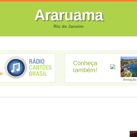
Araruama
Rio de Janeiro
FOTOS
CANTORES
VIDEOS
GUIA EMPRESARIAL
GUIA SI
Conheça
também!
ngra dos Reis...
Aperibé
Araruama
Areal
Armação 