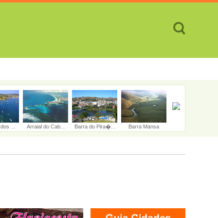
TES
CIDADES
REVISTA
ATENDIMENTO ON-LINE
dos ...
Arraial do Cab...
Barra do Pira�...
Barra Mansa
Belford Roxo