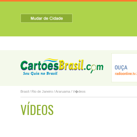
HOME
SOBRE A CIDADE
TURISMO
NOTICIAS
Barra do Pira�...
Barra Mansa
Belford Roxo
A
Brasil
/
Rio de Janeiro
/
Araruama
/ V�deos
VÍDEOS