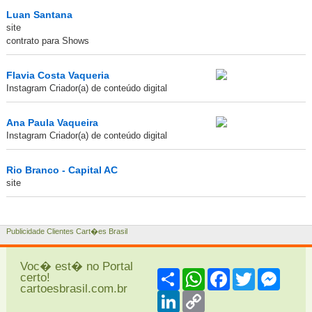
Luan Santana
site
contrato para Shows
Flavia Costa Vaqueria
Instagram Criador(a) de conteúdo digital
Ana Paula Vaqueira
Instagram Criador(a) de conteúdo digital
Rio Branco - Capital AC
site
Publicidade Clientes Cart�es Brasil
Voc� est� no Portal
Share
WhatsApp
Facebook
Twitter
Messe
certo!
cartoesbrasil.com.br
LinkedIn
Copy
Link