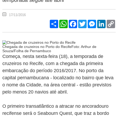
temporada segue até abril
17/11/2016
Share
WhatsApp
Facebook
Twitter
Messenger
Linked
C
L
Chegada de cruzeiros no Porto do Recife
Foto: Arthur de
Souza/Folha de Pernambuco
Começa, nesta sexta-feira (18), a temporada de
cruzeiros no Recife, com a chegada da primeira
embarcação do período 2016/2017. No porto da
capital pernambucana - localizado no bairro que leva
o nome da Cidade, na área central - estão previstos
pelo menos 20 navios até abril.
O primeiro transatlântico a atracar no ancoradouro
recifense será o Seabourn Quest, que traz a bordo