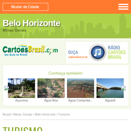
Belo Horizonte
Minas Gerais
Conheça também!
Açucena
Água Boa
Água Comprida...
Aguanil
Ág
Brasil
/
Minas Gerais
/
Belo Horizonte
/ Turismo