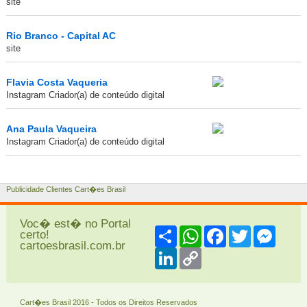
site
Rio Branco - Capital AC
site
Flavia Costa Vaqueria
Instagram Criador(a) de conteúdo digital
Ana Paula Vaqueira
Instagram Criador(a) de conteúdo digital
Publicidade Clientes Cart�es Brasil
Voc� est� no Portal
Share
WhatsApp
Facebook
Twitter
Messe
certo!
cartoesbrasil.com.br
LinkedIn
Copy
Link
Cart�es Brasil 2016 - Todos os Direitos Reservados