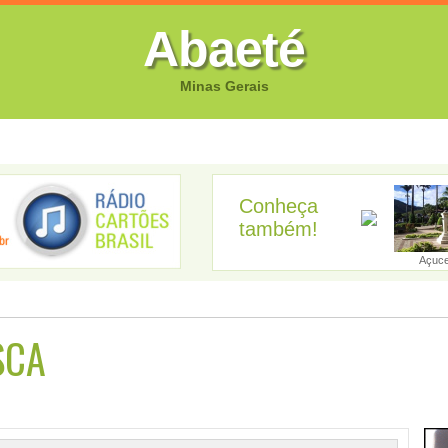
Abaeté
Minas Gerais
FOTOS
CANTORES
VIDEOS
GUIA EMPRESARIAL
GUIA SI
Conheça
também!
badia dos Dou...
Abaeté
Abre Campo
Acaiaca
Açuc
SCA