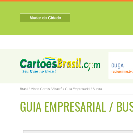
HOME
SOBRE A CIDADE
TURISMO
NOTICIAS
Água Comprida...
Aguanil
Águas Formosa...
A
Brasil
/
Minas Gerais
/
Abaeté
/ Guia Empresarial / Busca
GUIA EMPRESARIAL / BU