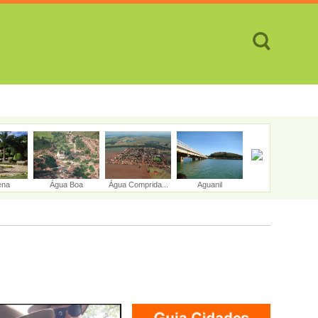
TES
CIDADES
REVISTA
ATENDIMENTO ON-LINE
ena
Água Boa
Água Comprida...
Aguanil
Águas Formosa...