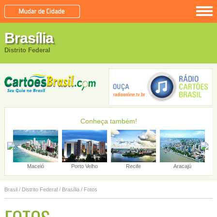
Brasília
Distrito Federal
Conheça também!
Maceió
Porto Velho
Recife
Aracajú
Brasil
/
Distrito Federal
/
Brasília
/ Fotos