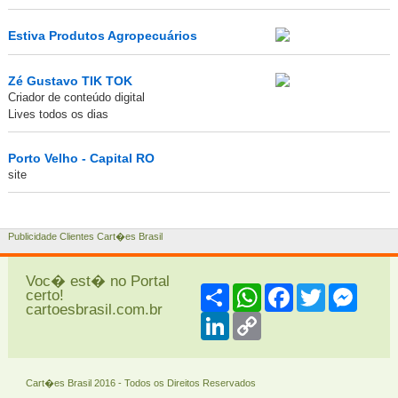
Estiva Produtos Agropecuários
Zé Gustavo TIK TOK
Criador de conteúdo digital
Lives todos os dias
Porto Velho - Capital RO
site
Publicidade Clientes Cart�es Brasil
Voc� est� no Portal
Share
WhatsApp
Facebook
Twitter
Messe
certo!
cartoesbrasil.com.br
LinkedIn
Copy
Link
Cart�es Brasil 2016 - Todos os Direitos Reservados