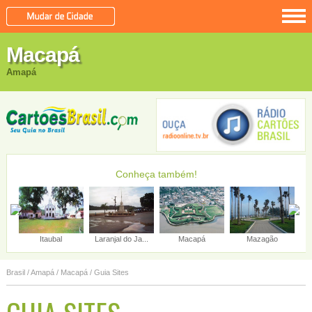
Macapá
Amapá
Conheça também!
s...
Itaubal
Laranjal do Ja...
Macapá
Mazagão
Brasil
/
Amapá
/
Macapá
/ Guia Sites