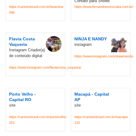
Contato para Shows
https://cartoesbrasil.com.br/boavista-
https://www.fernandoesorocaba.com.br/
596
Flavia Costa
NINJA E NANDY
Vaqueria
instagram
Instagram Criador(a)
de conteúdo digital
https://www.instagram.com/ninjaenandy/
https://www.instagram.com/flaviacosta_vaqueira/
Porto Velho -
Macapá - Capital
Capital RO
AP
site
site
https://cartoesbrasil.com.br/portovelho-
https://cartoesbrasil.com.br/macapa-
251
233