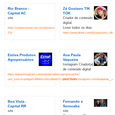
Rio Branco -
Zé Gustavo TIK
Capital AC
TOK
site
Criador de conteúdo
digital
Lives todos os dias
https://cartoesbrasil.com.br/riobranco-
231
https://www.tiktok.com/@zegustavo_oficia
Estiva Produtos
Ana Paula
Agropecuários
Vaqueira
Instagram Criador(a)
de conteúdo digital
https://www.instagram.com/estivaprodutosagropecuarios?
utm_source=qr&igsh=MWdrcnNvcjAwdzFrcg%3D%3D
https://www.instagram.com/anapaula__va
Boa Vista -
Fernando e
Capital RR
Sorocaba
site
site