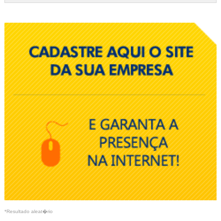
*Resultado aleat�rio