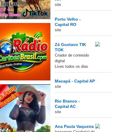
site
Porto Velho -
Capital RO
site
Zé Gustavo TIK
TOK
Criador de conteúdo
digital
Lives todos os dias
Macapá - Capital AP
site
Rio Branco -
Capital AC
site
Ana Paula Vaqueira
Instagram Criador(a) de