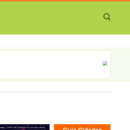
TES
CIDADES
REVISTA
ATENDIMENTO ON-LINE
pá
Calçoene
Cutias
Ferreira Gomes...
Itaubal