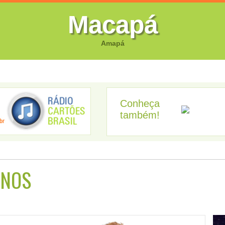
Macapá
Amapá
FOTOS
CANTORES
VIDEOS
GUIA EMPRESARIAL
GUIA SI
Conheça
também!
Ama
ANOS