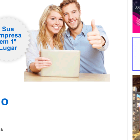
no
sa