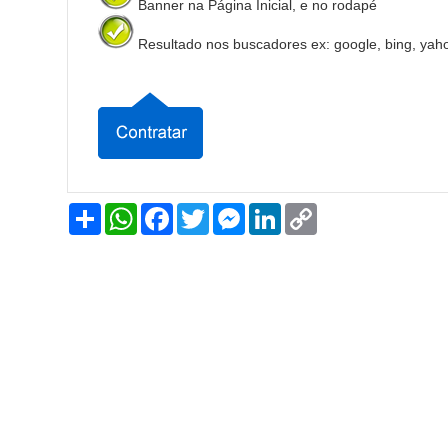
Banner na Página Inicial, e no rodapé
Resultado nos buscadores ex: google, bing, yah
Share
WhatsApp
Facebook
Twitter
Messenger
LinkedIn
Copy
Link