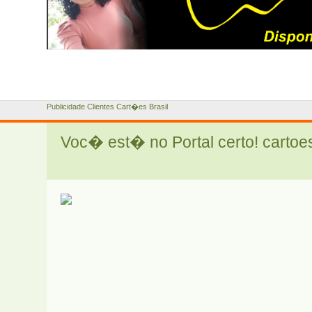
Publicidade Clientes Cart�es Brasil
Voc� est� no Portal certo! cartoe