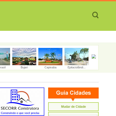
TES
CIDADES
REVISTA
ATENDIMENTO ON-LINE
rasil
Bujari
Capixaba
Epitaciolândi...
Feijó
Mudar de Cidade