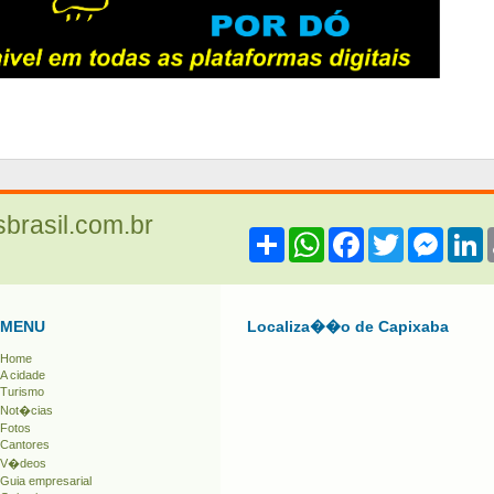
sbrasil.com.br
Share
WhatsApp
Facebook
Twitter
Messe
L
MENU
Localiza��o de Capixaba
Home
A cidade
Turismo
Not�cias
Fotos
Cantores
V�deos
Guia empresarial