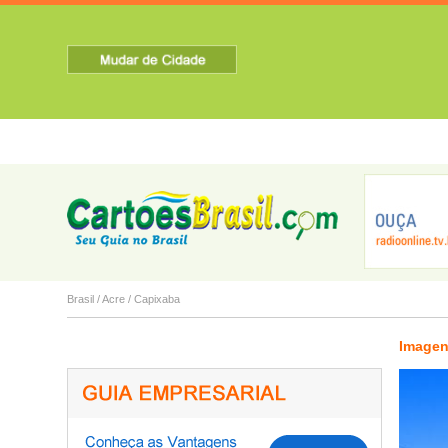
HOME
SOBRE A CIDADE
TURISMO
NOTICIAS
Capixaba
Epitaciolândi...
Feijó
Brasil
/
Acre
/
Capixaba
Imagen