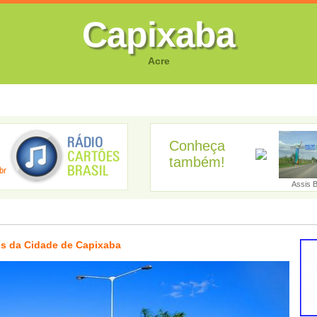
Capixaba
Acre
FOTOS
CANTORES
VIDEOS
GUIA EMPRESARIAL
GUIA SI
Conheça
também!
Brasiléia
Cruzeiro do S...
Manoel Urbano...
Acrelândia
Assis B
s da Cidade de Capixaba