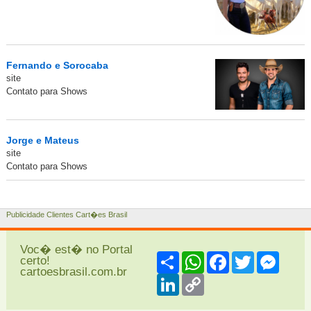
Fernando e Sorocaba
site
Contato para Shows
Jorge e Mateus
site
Contato para Shows
Publicidade Clientes Cart�es Brasil
Voc� est� no Portal
Share
WhatsApp
Facebook
Twitter
Messe
certo!
cartoesbrasil.com.br
LinkedIn
Copy
Link