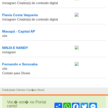
Instagram Criador(a) de conteúdo digital
Flavia Costa Vaqueria
Instagram Criador(a) de conteúdo digital
Macapá - Capital AP
site
NINJA E NANDY
instagram
Fernando e Sorocaba
site
Contato para Shows
Publicidade Clientes Cart�es Brasil
Voc� est� no Portal
Share
WhatsApp
Facebook
Twitter
Messe
certo!