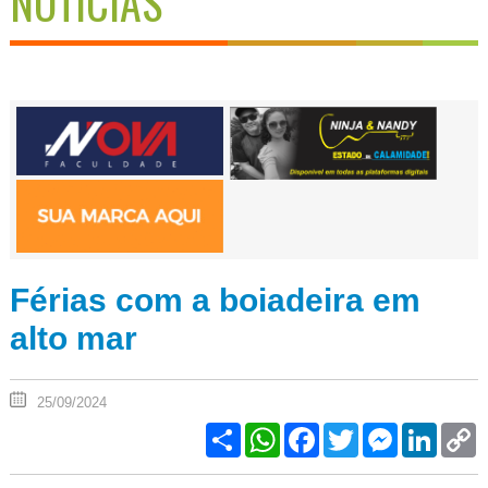
NOTÍCIAS
Férias com a boiadeira em
alto mar
25/09/2024
Share
WhatsApp
Facebook
Twitter
Messenger
Linked
C
L