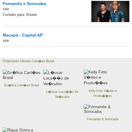
Fernando e Sorocaba
site
Contato para Shows
Macapá - Capital AP
site
Publicidade Clientes Cart�es Brasil
Gr�fica Cart�es Brasil
Kelly Foto V�deo e
L�ocar Loca��o de
Produ��es
Ve�culos
Fernando & Sorocaba