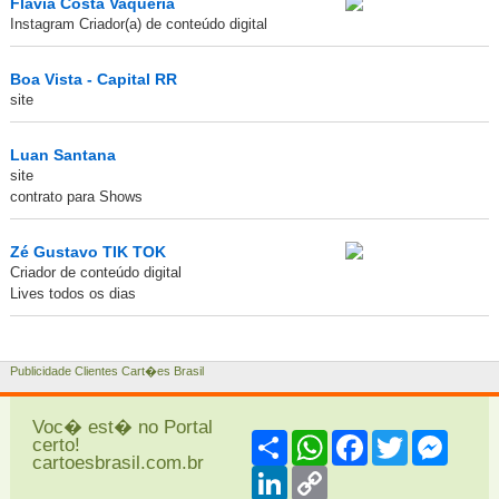
Flavia Costa Vaqueria
Instagram Criador(a) de conteúdo digital
Boa Vista - Capital RR
site
Luan Santana
site
contrato para Shows
Zé Gustavo TIK TOK
Criador de conteúdo digital
Lives todos os dias
Publicidade Clientes Cart�es Brasil
Voc� est� no Portal
Share
WhatsApp
Facebook
Twitter
Messe
certo!
cartoesbrasil.com.br
LinkedIn
Copy
Link