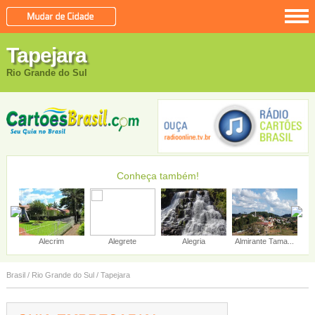
Tapejara
Rio Grande do Sul
Conheça também!
Alecrim
Alegrete
Alegria
Almirante Tama...
Brasil
/
Rio Grande do Sul
/
Tapejara