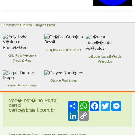
Publicidade Clientes Cart�es Brasil
Gr�fica Cart�es Brasil
Kelly Foto V�deo e
L�ocar Loca��o de
Produ��es
Ve�culos
Gleyce Rodrigues
Rique Dutra e Diego
Voc� est� no Portal
Share
WhatsApp
Facebook
Twitter
Messe
certo!
cartoesbrasil.com.br
LinkedIn
Copy
Link