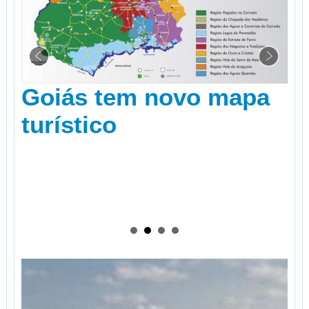
Três cidades de SC
estão entre as 10 mais
visitadas a lazer por
estrangeiros