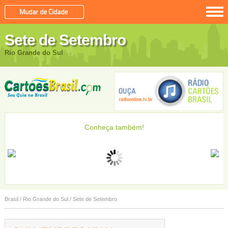
Sete de Setembro
Rio Grande do Sul
Conheça também!
Aceguá
Água Santa
Agudo
Ajuricaba
Brasil
/
Rio Grande do Sul
/
Sete de Setembro