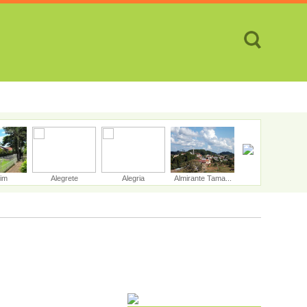
TES
CIDADES
REVISTA
ATENDIMENTO ON-LINE
rim
Alegrete
Alegria
Almirante Tama...
Alpestre