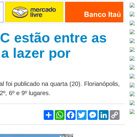
C estão entre as
a lazer por
 foi publicado na quarta (20). Florianópolis,
, 6º e 9º lugares.
Share
WhatsApp
Facebook
Twitter
Messenger
LinkedIn
Copy
Link