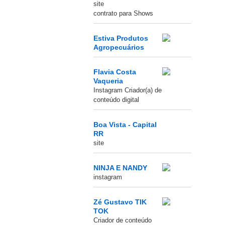
site
contrato para Shows
Estiva Produtos
Agropecuários
Flavia Costa
Vaqueria
Instagram Criador(a) de
conteúdo digital
Boa Vista - Capital
RR
site
NINJA E NANDY
instagram
Zé Gustavo TIK
TOK
Criador de conteúdo