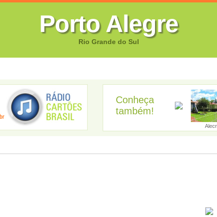
Porto Alegre
Rio Grande do Sul
FOTOS
CANTORES
VIDEOS
GUIA EMPRESARIAL
GUIA SI
Conheça
também!
Aceguá
Água Santa
Agudo
Ajuricaba
Alec