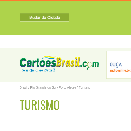
HOME
SOBRE A CIDADE
TURISMO
NOTICIAS
Alegria
Almirante Tama...
Alpestre
Brasil
/
Rio Grande do Sul
/
Porto Alegre
/ Turismo
TURISMO