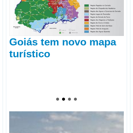
Três cidades de SC
estão entre as 10 mais
visitadas a lazer por
estrangeiros