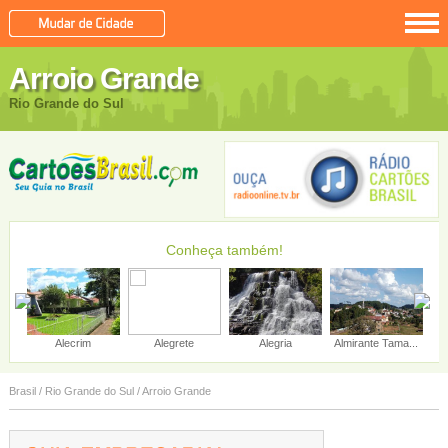
Arroio Grande
Rio Grande do Sul
Conheça também!
...
Alpestre
Aceguá
Água Santa
Brasil
/
Rio Grande do Sul
/
Arroio Grande