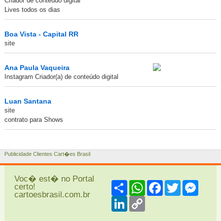
Criador de conteúdo digital
Lives todos os dias
Boa Vista - Capital RR
site
Ana Paula Vaqueira
Instagram Criador(a) de conteúdo digital
Luan Santana
site
contrato para Shows
Publicidade Clientes Cart�es Brasil
Voc� est� no Portal
Share
WhatsApp
Facebook
Twitter
Messe
certo!
cartoesbrasil.com.br
LinkedIn
Copy
Link