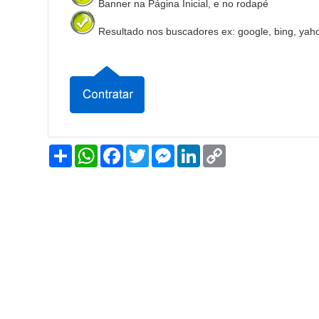
Banner na Página Inicial, e no rodapé
Resultado nos buscadores ex: google, bing, yah
Share
WhatsApp
Facebook
Twitter
Messenger
LinkedIn
Copy
Link