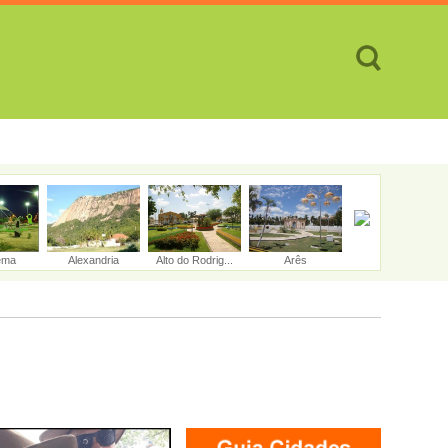
TES
CIDADES
REVISTA
ATENDIMENTO ON-LINE
ema
Alexandria
Alto do Rodrig...
Arês
Assu