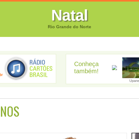
Natal
Rio Grande do Norte
FOTOS
CANTORES
VIDEOS
GUIA EMPRESARIAL
GUIA SI
Conheça
também!
Apodi
Areia Branca
Ipanguaçu
Parnamirim
Upan
ANOS