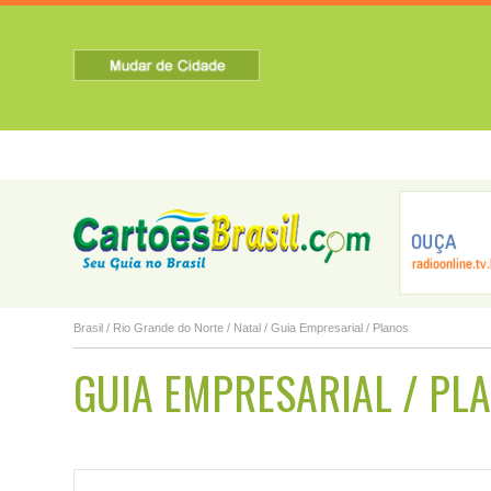
HOME
SOBRE A CIDADE
TURISMO
NOTICIAS
Alto do Rodrig...
Arês
Assu
Brasil
/
Rio Grande do Norte
/
Natal
/ Guia Empresarial / Planos
GUIA EMPRESARIAL / PL