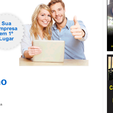
no
sa