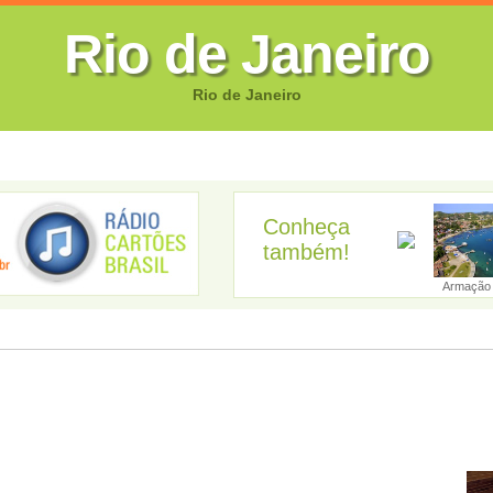
Rio de Janeiro
Rio de Janeiro
FOTOS
CANTORES
VIDEOS
GUIA EMPRESARIAL
GUIA SI
Conheça
também!
ngra dos Reis...
Aperibé
Araruama
Areal
Armação 