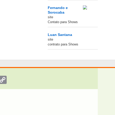
Fernando e
Sorocaba
site
Contato para Shows
Luan Santana
site
contrato para Shows
nger
inkedIn
Copy
Link