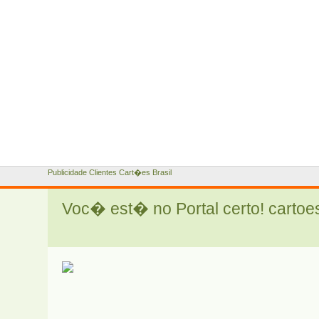
Publicidade Clientes Cart�es Brasil
Voc� est� no Portal certo! cartoe