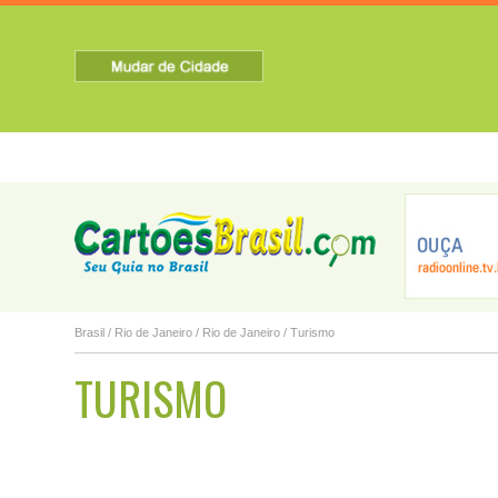
HOME
SOBRE A CIDADE
TURISMO
NOTICIAS
Barra do Pira�...
Barra Mansa
Belford Roxo
A
Brasil
/
Rio de Janeiro
/
Rio de Janeiro
/ Turismo
TURISMO