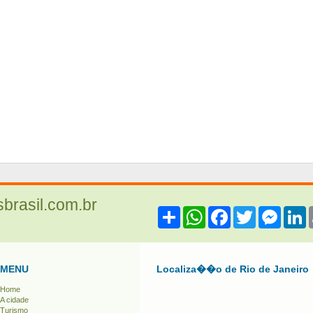
sbrasil.com.br
Share
WhatsApp
Facebook
Twitter
Messe
L
MENU
Localiza��o de Rio de Janeiro
Home
A cidade
Turismo