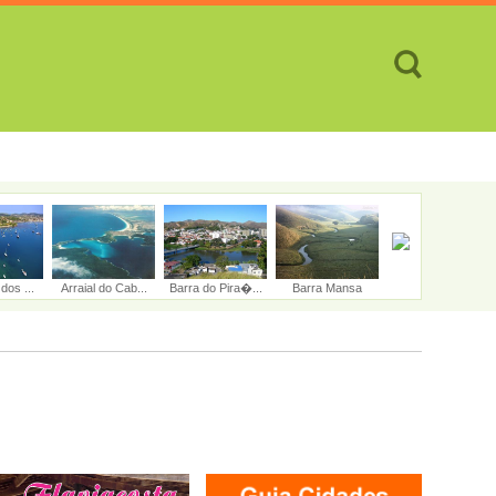
TES
CIDADES
REVISTA
ATENDIMENTO ON-LINE
dos ...
Arraial do Cab...
Barra do Pira�...
Barra Mansa
Belford Roxo