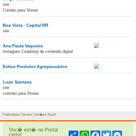
site
Contato para Shows
Boa Vista - Capital RR
site
Ana Paula Vaqueira
Instagram Criador(a) de conteúdo digital
Estiva Produtos Agropecuários
Luan Santana
site
contrato para Shows
Publicidade Clientes Cart�es Brasil
Voc� est� no Portal
Share
WhatsApp
Facebook
Twitter
Messe
certo!