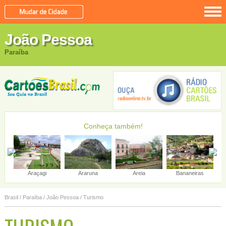
João Pessoa
Paraíba
Conheça também!
Bayeux
Aroeiras
Alagoa Grande
Brasil
/
Paraíba
/
João Pessoa
/ Turismo