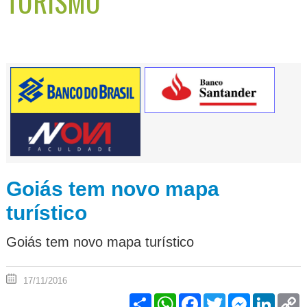
TURISMO
Goiás tem novo mapa
turístico
Goiás tem novo mapa turístico
17/11/2016
Share
WhatsApp
Facebook
Twitter
Messenger
Linked
C