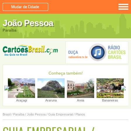
João Pessoa
Paraíba
Conheça também!
Araçagi
Araruna
Areia
Bananeiras
Brasil
/
Paraíba
/
João Pessoa
/ Guia Empresarial / Planos