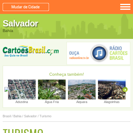
Salvador
Bahia
Conheça também!
Alcobaça
Uibaí
Abaíra
Brasil
/
Bahia
/
Salvador
/ Turismo